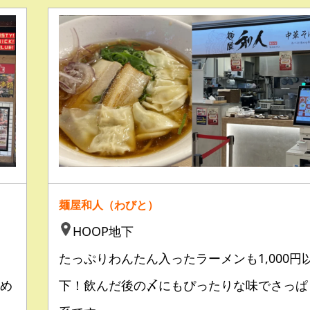
麺屋和人（わびと）
HOOP地下
！
たっぷりわんたん入ったラーメンも1,000円
め
下！飲んだ後の〆にもぴったりな味でさっぱ