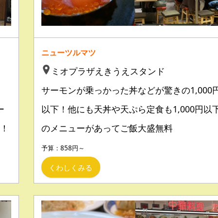
ニューツルマツ
ミオプラザえきうえスタンド
サーモンが乗っかった丼などが驚きの1,000
ー
以下！他にも天丼や天ぷら定食も1,000円以
！
のメニューがあってご飯大盛無料
予算：858円～
くわしくみる