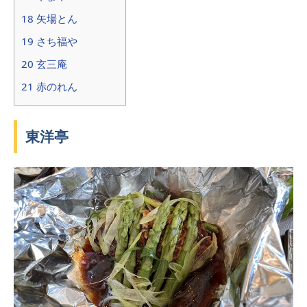
18 矢場とん
19 さち福や
20 玄三庵
21 赤のれん
東洋亭