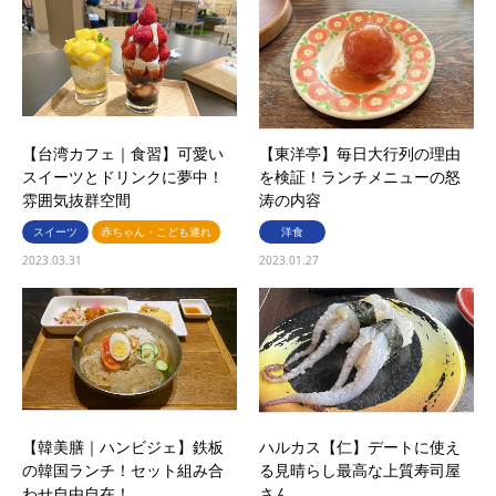
【台湾カフェ｜食習】可愛い
【東洋亭】毎日大行列の理由
スイーツとドリンクに夢中！
を検証！ランチメニューの怒
雰囲気抜群空間
涛の内容
スイーツ
赤ちゃん・こども連れ
洋食
2023.03.31
2023.01.27
【韓美膳｜ハンビジェ】鉄板
ハルカス【仁】デートに使え
の韓国ランチ！セット組み合
る見晴らし最高な上質寿司屋
わせ自由自在！
さん