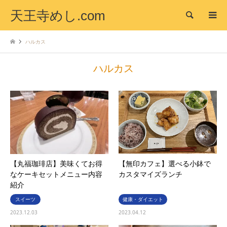
天王寺めし.com
検索
ハルカス
ハルカス
【丸福珈琲店】美味くてお得
【無印カフェ】選べる小鉢で
なケーキセットメニュー内容
カスタマイズランチ
紹介
スイーツ
健康・ダイエット
2023.12.03
2023.04.12