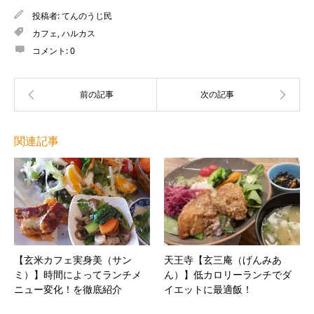
投稿者:
てんのうじ民
カフェ
,
ハルカス
コメント:
0
関連記事
【玄米カフェ実身美（サン
天王寺【玄三庵（げんみあ
ミ）】時間によってランチメ
ん）】低カロリーランチでダ
ニュー変化！を徹底紹介
イエットに最適飯！