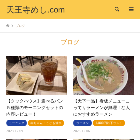
天王寺めし.com
検索
ブログ
ブログ
【クックハウス】選べるパン
【天下一品】看板メニューこ
５種類のモーニングセットの
ってりラーメンが無理！な人
内容レビュー！
におすすめラーメン
モーニング
赤ちゃん・こども連れ
ラーメン
1,000円以下ランチ
2023.12.09
2023.12.06