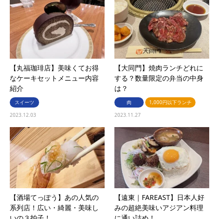
【丸福珈琲店】美味くてお得
【大同門】焼肉ランチどれに
なケーキセットメニュー内容
する？数量限定の弁当の中身
紹介
は？
スイーツ
肉
1,000円以下ランチ
2023.12.03
2023.11.27
【酒場てっぽう】あの人気の
【遠東｜FAREAST】日本人好
系列店！広い・綺麗・美味し
みの超絶美味いアジアン料理
いの３拍子！
に通い詰め！