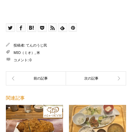
投稿者:
てんのうじ民
MIO（ミオ）
,
米
コメント:
0
関連記事