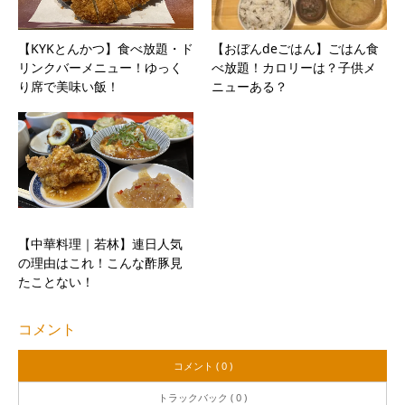
【KYKとんかつ】食べ放題・ド
【おぼんdeごはん】ごはん食
リンクバーメニュー！ゆっく
べ放題！カロリーは？子供メ
り席で美味い飯！
ニューある？
【中華料理｜若林】連日人気
の理由はこれ！こんな酢豚見
たことない！
コメント
コメント ( 0 )
トラックバック ( 0 )