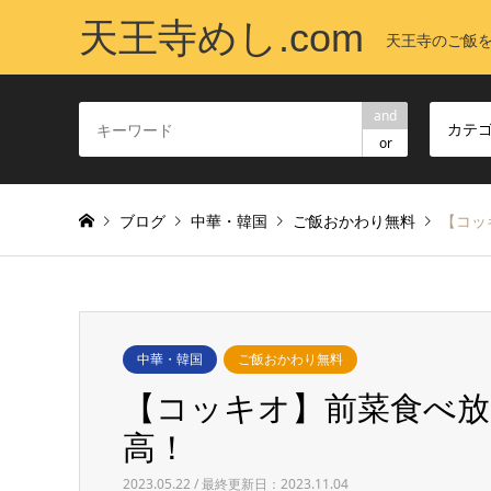
天王寺めし.com
天王寺のご飯
and
カテ
or
ブログ
中華・韓国
ご飯おかわり無料
【コッ
中華・韓国
ご飯おかわり無料
【コッキオ】前菜食べ放
高！
2023.05.22 / 最終更新日：2023.11.04