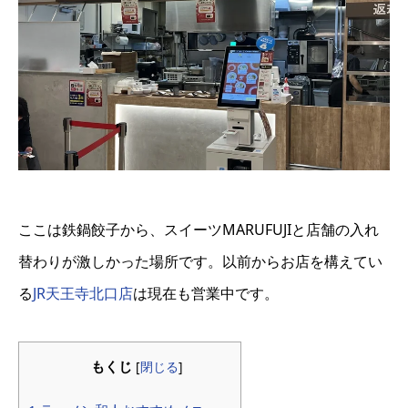
ここは鉄鍋餃子から、スイーツMARUFUJIと店舗の入れ
替わりが激しかった場所です。以前からお店を構えてい
る
JR天王寺北口店
は現在も営業中です。
もくじ
[
閉じる
]