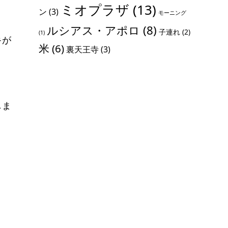
ミオプラザ
(13)
ン
(3)
モーニング
ルシアス・アポロ
(8)
子連れ
(2)
(1)
キが
米
(6)
裏天王寺
(3)
しま