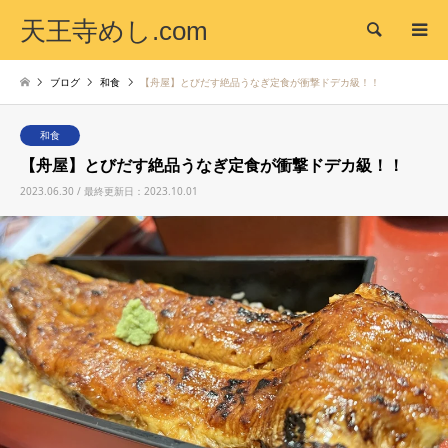
天王寺めし.com
検索
ブログ
和食
【舟屋】とびだす絶品うなぎ定食が衝撃ドデカ級！！
和食
【舟屋】とびだす絶品うなぎ定食が衝撃ドデカ級！！
2023.06.30 / 最終更新日：2023.10.01