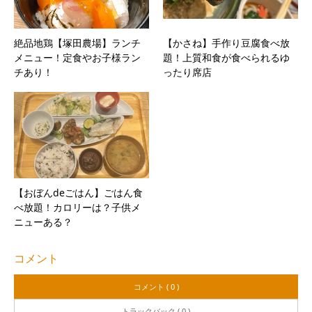
絶品地鶏【塚田農場】ランチ
【かさね】手作り豆腐食べ放
メニュー！定食やお子様ラン
題！上質和食が食べられるゆ
チあり！
ったり席店
【おぼんdeごはん】ごはん食
べ放題！カロリーは？子供メ
ニューある？
コメント
コメント ( 0 )
トラックバック ( 0 )