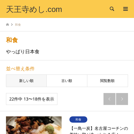
天王寺めし.com
検索
和食
和食
やっぱり日本食
並べ替え条件
新しい順
古い順
閲覧数順
22件中 13〜18件を表示


和食
【一鳥一炭】名古屋コーチンの