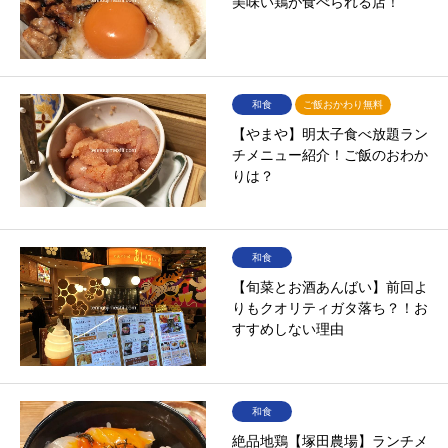
美味い鶏が食べられる店！
和食
ご飯おかわり無料
【やまや】明太子食べ放題ラン
チメニュー紹介！ご飯のおわか
りは？
和食
【旬菜とお酒あんばい】前回よ
りもクオリティガタ落ち？！お
すすめしない理由
和食
絶品地鶏【塚田農場】ランチメ