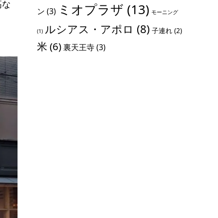
高な
ミオプラザ
(13)
ン
(3)
モーニング
ルシアス・アポロ
(8)
子連れ
(2)
(1)
米
(6)
裏天王寺
(3)