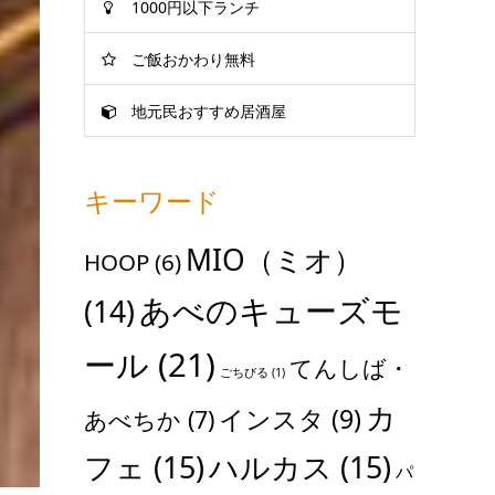
1000円以下ランチ
ご飯おかわり無料
地元民おすすめ居酒屋
キーワード
MIO（ミオ）
HOOP
(6)
あべのキューズモ
(14)
ール
(21)
てんしば・
ごちびる
(1)
カ
インスタ
(9)
あべちか
(7)
フェ
(15)
ハルカス
(15)
パ