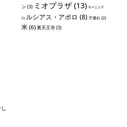
ミオプラザ
(13)
ン
(3)
モーニング
ルシアス・アポロ
(8)
子連れ
(2)
(1)
米
(6)
裏天王寺
(3)
介し