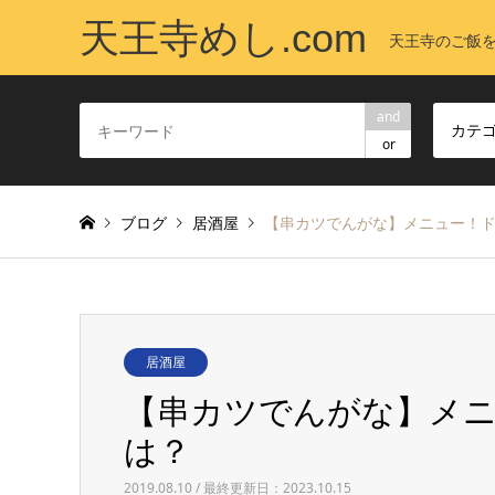
天王寺めし.com
天王寺のご飯
and
カテ
or
ブログ
居酒屋
【串カツでんがな】メニュー！
居酒屋
【串カツでんがな】メ
は？
2019.08.10 / 最終更新日：2023.10.15