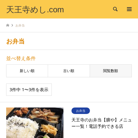
天王寺めし.com
検索
お弁当
お弁当
並べ替え条件
新しい順
古い順
閲覧数順
3件中 1〜3件を表示
お弁当
天王寺のお弁当【膳や】メニュ
ー一覧！電話予約できる店