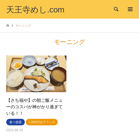
天王寺めし.com
検索
モーニング
モーニング
【さち福や】の朝ご飯メニュ
ーのコスパが神がかり過ぎて
いる！！
食べ放題
1,000円以下ランチ
2023.08.20